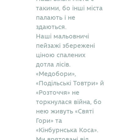
такими, бо інші міста
палають і не
здаються.
Наші мальовничі
пейзажі збережені
ціною спалених
дотла лісів.
«Медобори»,
«Подільські Товтри» й
«Розточчя» не
торкнулася війна, бо
нею живуть «Святі
Гори» та
«Кінбурнська Коса».
Ми врятовані від