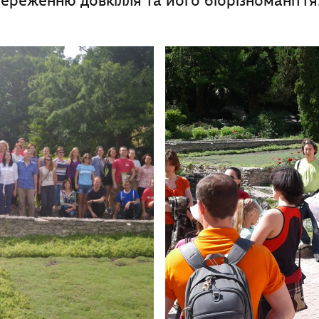
ереженню довкілля та його біорізноманіття