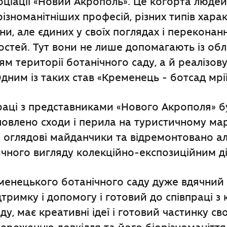
оціації «Новий Акрополь». Це когорта людей 
різноманітніших професій, різних типів харак
їни, але єдиних у своїх поглядах і перекона
остей. Тут вони не лише допомагають із об
м території ботанічного саду, а й реалізов
дним із таких став «Кременець - ботсад мрії
раці з представниками «Нового Акрополя» 
новлено сходи і перила на туристичному ма
 оглядові майданчики та відремонтовано ал
чного вигляду колекційно-експозиційним д
менецького ботанічного саду дуже вдячний
дтримку і допомогу і готовий до співпраці з
у, має креативні ідеї і готовий частинку св