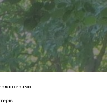
 волонтерами.
терів