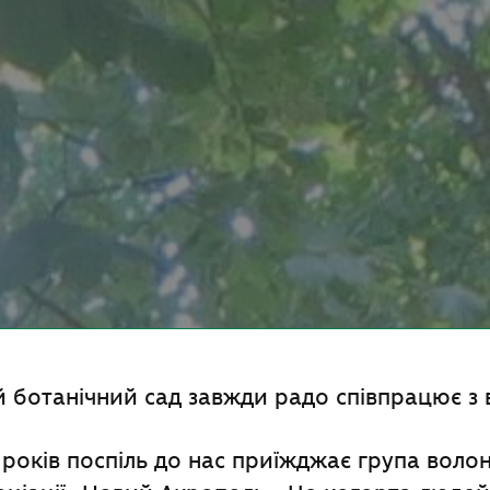
 ботанічний сад завжди радо співпрацює з
років поспіль до нас приїжджає група волон