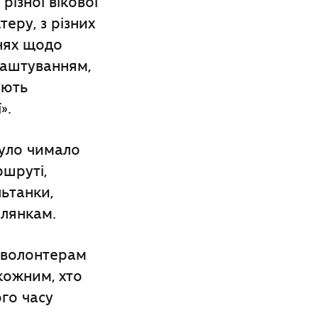
різної вікової
теру, з різних
ннях щодо
лаштуванням,
ують
».
було чимало
ршруті,
ьтанки,
ілянкам.
 волонтерам
 кожним, хто
ого часу