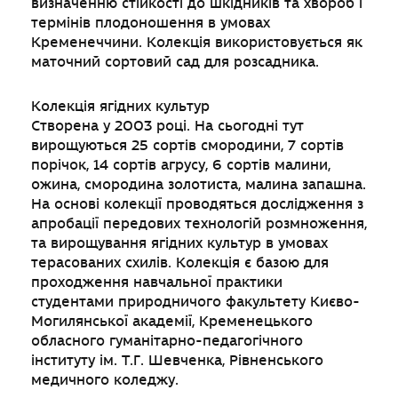
визначенню стійкості до шкідників та хвороб і
термінів плодоношення в умовах
Кременеччини. Колекція використовується як
маточний сортовий сад для розсадника.
Колекція ягідних культур
Створена у 2003 році. На сьогодні тут
вирощуються 25 сортів смородини, 7 сортів
порічок, 14 сортів агрусу, 6 сортів малини,
ожина, смородина золотиста, малина запашна.
На основі колекції проводяться дослідження з
апробації передових технологій розмноження,
та вирощування ягідних культур в умовах
терасованих схилів. Колекція є базою для
проходження навчальної практики
студентами природничого факультету Києво-
Могилянської академії, Кременецького
обласного гуманітарно-педагогічного
інституту ім. Т.Г. Шевченка, Рівненського
медичного коледжу.