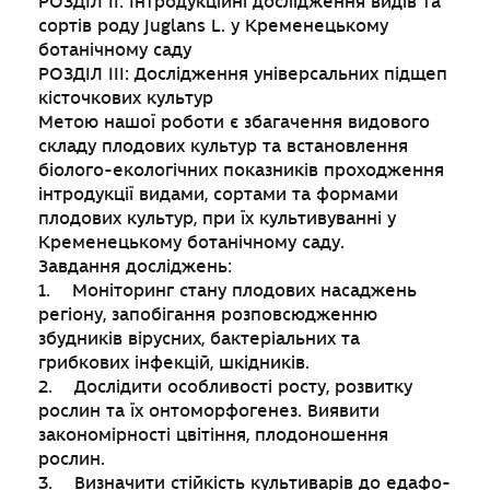
РОЗДІЛ ІІ: Інтродукційні дослідження видів та
сортів роду Juglans L. у Кременецькому
ботанічному саду
РОЗДІЛ ІІІ: Дослідження універсальних підщеп
кісточкових культур
Метою нашої роботи є збагачення видового
складу плодових культур та встановлення
біолого-екологічних показників проходження
інтродукції видами, сортами та формами
плодових культур, при їх культивуванні у
Кременецькому ботанічному саду.
Завдання досліджень:
1. Моніторинг стану плодових насаджень
регіону, запобігання розповсюдженню
збудників вірусних, бактеріальних та
грибкових інфекцій, шкідників.
2. Дослідити особливості росту, розвитку
рослин та їх онтоморфогенез. Виявити
закономірності цвітіння, плодоношення
рослин.
3. Визначити стійкість культиварів до едафо-