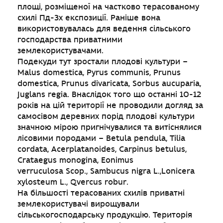
площі, розміщеної на частково терасованому
схилі Пд-Зх експозиції. Раніше вона
використовувалась для ведення сільського
господарства приватними
землекористувачами.
Подекуди тут зростали плодові культури –
Malus domestica, Pyrus communis, Prunus
domestica, Prunus divaricata, Sorbus aucuparia,
Juglans regia. Внаслідок того що останні 10-12
років на цій території не проводили догляд за
самосівом деревних порід плодові культури
значною мірою пригнічувалися та витіснялися
лісовими породами – Betula pendula, Tilia
cordata, Acerplatanoides, Carpinus betulus,
Crataegus monogina, Eonimus
verruculosa Scop., Sambucus nigra L.,Lonicera
xylosteum L., Qvercus robur.
На більшості терасованих схилів приватні
землекористувачі вирощували
сільськогосподарську продукцію. Територія