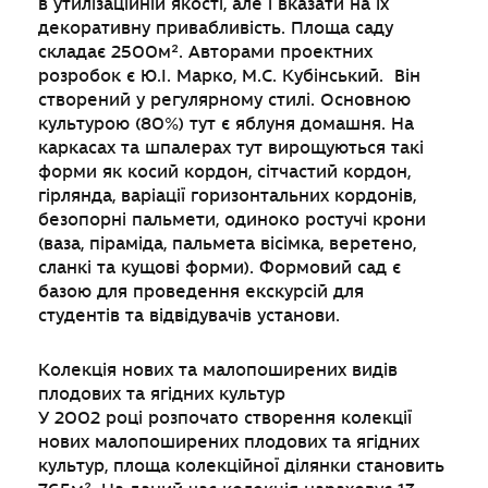
в утилізаційній якості, але і вказати на їх
декоративну привабливість. Площа саду
складає 2500м². Авторами проектних
розробок є Ю.І. Марко, М.С. Кубінський. Він
створений у регулярному стилі. Основною
культурою (80%) тут є яблуня домашня. На
каркасах та шпалерах тут вирощуються такі
форми як косий кордон, сітчастий кордон,
гірлянда, варіації горизонтальних кордонів,
безопорні пальмети, одиноко ростучі крони
(ваза, піраміда, пальмета вісімка, веретено,
сланкі та кущові форми). Формовий сад є
базою для проведення екскурсій для
студентів та відвідувачів установи.
Колекція нових та малопоширених видів
плодових та ягідних культур
У 2002 році рoзпочато створення колекції
нових малопоширених плодових та ягідних
культур, площа колекційної ділянки становить