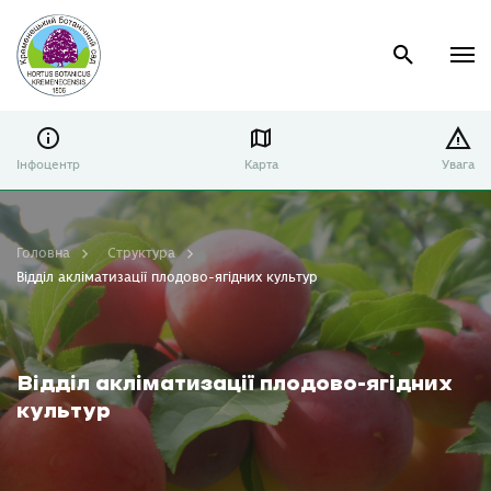
Інфоцентр
Карта
Увага
Головна
Структура
Відділ акліматизації плодово-ягідних культур
Відділ акліматизації плодово-ягідних
культур