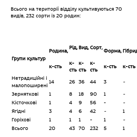
Всього на території відділу культивуються 70
видів, 232 сорти із 20 родин:
Рід,
Вид,
Сорт,
Родина,
Форма,
Гібри
Групи культур
к-
к-
к-
к-сть
к-сть
к-сть
сть
сть
сть
Нетрадиційні і
14
26
36
44
3
-
малопоширені
Зерняткові
1
8
18
90
1
-
Кісточкові
1
4
9
56
-
-
Ягідні
3
4
6
42
-
1
Горіхові
1
1
1
-
1
-
Всього
20
43
70
232
5
1