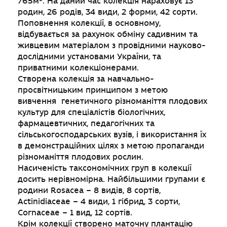
765м². На даний час колекція нараховує 13
родин, 26 родів, 34 види, 2 форми, 42 сорти.
Поповнення колекції, в основному,
відбувається за рахунок обміну садивним та
живцевим матеріалом з провідними науково-
дослідними установами України, та
приватними колекціонерами.
Створена колекція за навчально-
просвітницьким принципом з метою
вивчення генетичного різноманіття плодових
культур для спеціалістів біологічних,
фармацевтичних, педагогічних та
сільськогосподарських вузів, і використання їх
в демонстраційних цілях з метою пропаганди
різноманіття плодових рослин.
Насиченість таксономічних груп в колекції
досить нерівномірна. Найбільшими групами є
родини Rosacea – 8 видів, 8 сортів,
Actinidiaceae – 4 види, 1 гібрид, 3 сорти,
Cornaceae – 1 вид, 12 сортів.
Крім колекції створено маточну плантацію