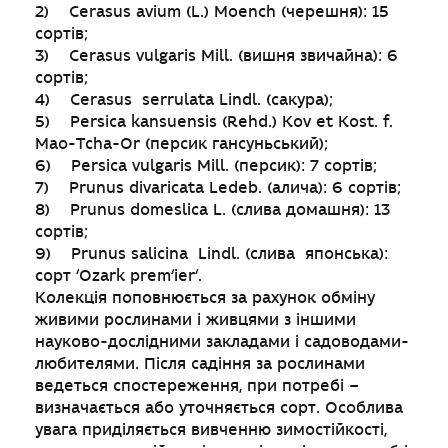
2) Cerasus avium (L.) Moench (черешня): 15
сортів;
3) Cerasus vulgaris Mill. (вишня звичайна): 6
сортів;
4) Cerasus serrulata Lindl. (сакура);
5) Persica kansuensis (Rehd.) Kov et Kost. f.
Мао-Тchа-Оr (персик гансуньський);
6) Persica vulgaris Mill. (персик): 7 сортів;
7) Prunus divaricata Ledeb. (алича): 6 сортів;
8) Prunus domeslica L. (слива домашня): 13
сортів;
9) Prunus salicina Lindl. (слива японська):
сорт ‘Ozark prem‘ier‘.
Колекція поповнюється за рахунок обміну
живими рослинами і живцями з іншими
науково-дослідними закладами і садоводами-
любителями. Після садіння за рослинами
ведеться спостереження, при потребі –
визначається або уточняється сорт. Особлива
увага приділяється вивченню зимостійкості,