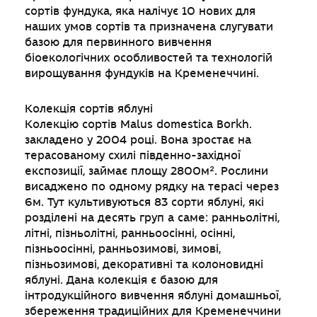
сортів фундука, яка налічує 10 нових для
наших умов сортів та призначена слугувати
базою для первинного вивчення
біоекологічних особливостей та технологій
вирощування фундуків на Кременеччині.
Колекція сортів яблуні
Колекцію сортів Malus domestica Borkh.
закладено у 2004 році. Вона зростає на
терасованому схилі південно-західної
експозиції, займає площу 2800м². Рослини
висаджено по одному рядку на терасі через
6м. Тут культивуються 83 сорти яблуні, які
розділені на десять груп а саме: ранньолітні,
літні, пізньолітні, ранньоосінні, осінні,
пізньоосінні, ранньозимові, зимові,
пізньозимові, декоративні та колоновидні
яблуні. Дана колекція є базою для
інтродукційного вивчення яблуні домашньої,
збереження традиційних для Кременеччини