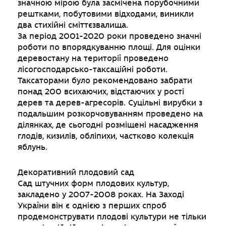
значною мірою була засмічена порубочними
рештками, побутовими відходами, виникли
два стихійні сміттєзвалища.
За період 2001-2020 роки проведено значні
роботи по впорядкуванню площі. Для оцінки
деревостану на території проведено
лісогосподарсько-таксаційні роботи.
Таксаторами було рекомендовано забрати
понад 200 всихаючих, відстаючих у рості
дерев та дерев-агресорів. Суцільні вирубки з
подальшим розкорчовуванням проведено на
ділянках, де сьогодні розміщені насадження
глодів, кизилів, обліпихи, частково колекція
яблунь.
Декоративний плодовий сад
Сад штучних форм плодових культур,
закладено у 2007-2008 роках. На Заході
України він є однією з перших спроб
продемонструвати плодові культури не тільки