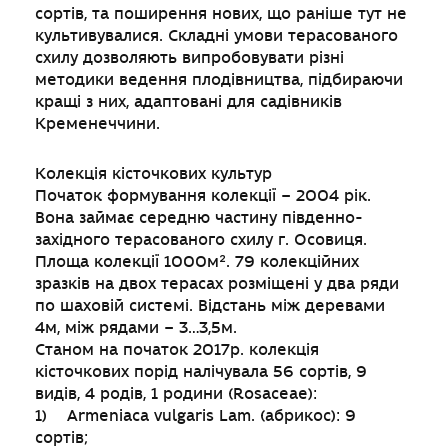
сортів, та поширення нових, що раніше тут не
культивувалися. Складні умови терасованого
схилу дозволяють випробовувати різні
методики ведення плодівництва, підбираючи
кращі з них, адаптовані для садівників
Кременеччини.
Колекція кісточкових культур
Початок формування колекції – 2004 рік.
Вона займає середню частину південно-
західного терасованого схилу г. Осовиця.
Площа колекції 1000м². 79 колекційних
зразків на двох терасах розміщені у два ряди
по шаховій системі. Відстань між деревами
4м, між рядами – 3…3,5м.
Станом на початок 2017р. колекція
кісточкових порід налічувала 56 сортів, 9
видів, 4 родів, 1 родини (Rosaceae):
1) Armeniaca vulgaris Lam. (абрикос): 9
сортів;