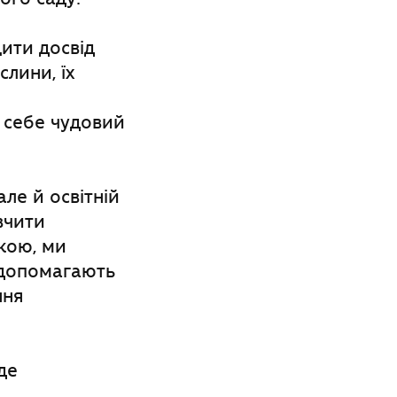
ити досвід
лини, їх
 себе чудовий
ле й освітній
вчити
кою, ми
о допомагають
ння
де