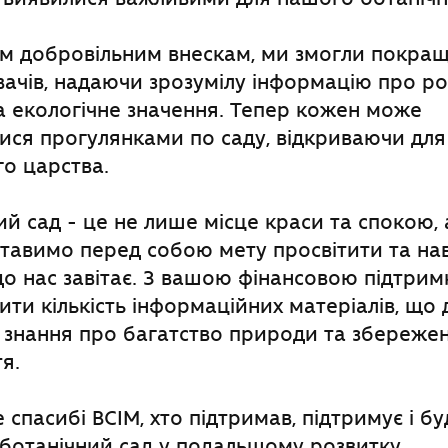
м добровільним внескам, ми змогли покращ
вачів, надаючи зрозумілу інформацію про рос
а екологічне значення. Тепер кожен може
ися прогулянками по саду, відкриваючи для
го царства.
й сад - це не лише місце краси та спокою, а
ставимо перед собою мету просвітити та на
до нас завітає. З вашою фінансовою підтрим
ити кількість інформаційних матеріалів, щ
знання про багатство природи та збереже
я.
 спасибі ВСІМ, хто підтримав, підтримує і бу
ботанічний сад у подальшому розвитку.