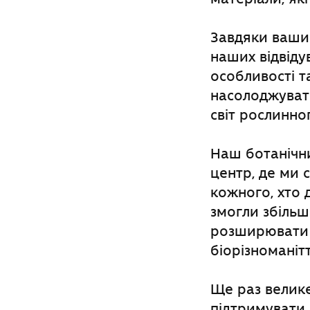
Завдяки ваши
наших відвіду
особливості т
насолоджуват
світ рослинно
Наш ботанічни
центр, де ми 
кожного, хто 
змогли збільш
розширювати 
біорізноманітт
Ще раз велике
підтримувати 