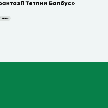
фантазії Тетяни Балбус»
овини