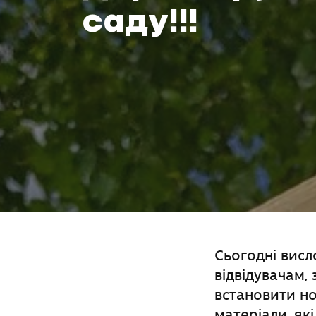
саду!!!
Сьогодні вис
відвідувачам,
встановити нов
матеріали, як