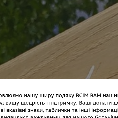
ловлюємо нашу щиру подяку ВСІМ ВАМ наш
 за вашу щедрість і підтримку. Ваші донати
і вказівні знаки, таблички та інші інформац
і виявилися важливими для нашого ботанічн