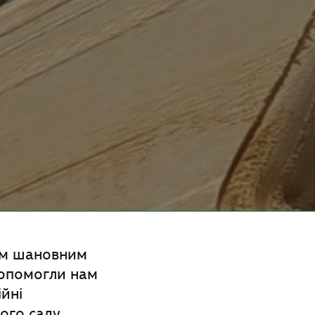
им шановним
 допомогли нам
ійні
ого саду.