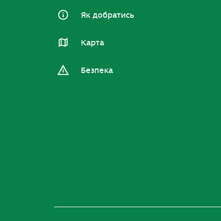
Як добратись
Карта
Безпека