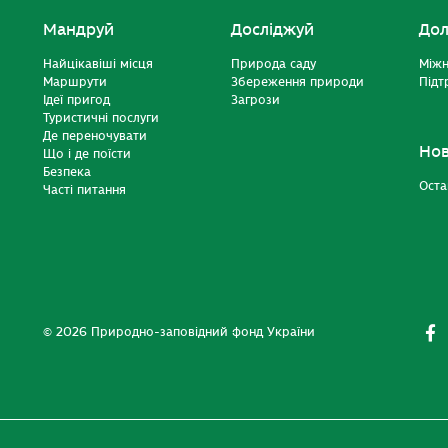
Мандруй
Досліджуй
Дол
Найцікавіші місця
Природа саду
Міжн
Маршрути
Збереження природи
Підт
Ідеї пригод
Загрози
Туристичні послуги
Де переночувати
Но
Що і де поїсти
Безпека
Оста
Часті питання
© 2026 Природно-заповідний фонд України