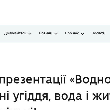
Долучайтесь
Новини
Про нас
Послуги
олотні угіддя, вода і життя – нероздільні!»
презентації «Водн
і угіддя, вода і жи