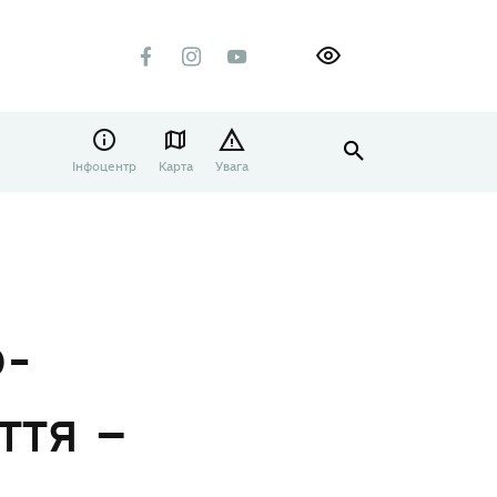
Інфоцентр
Карта
Увага
о-
ття –