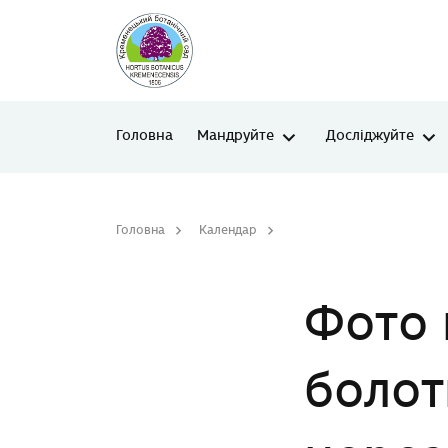
Головна
Мандруйте
Досліджуйте
Головна
Календар
Фото презентації «Водно-б
Фото 
болотн