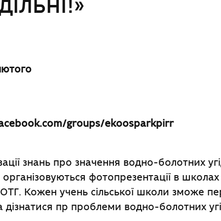
дільні!»
 лютого
acebook.com/groups/ekoosparkpirr
ації знань про значення водно-болотних уг
рганізовуються фотопрезентації в школах 
ОТГ. Кожен учень сільської школи зможе пе
 дізнатися пр проблеми водно-болотних уг