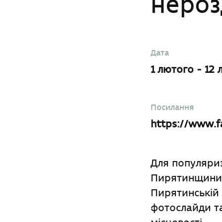
нероз
Дата
1 лютого - 12
Посилання
https://www.f
Для популяриз
Пирятинщини о
Пирятинській 
фотослайди та