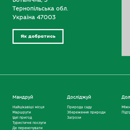
Тернопільська обл.
Україна 47003
Як добратись
Мандруй
Досліджуй
Дол
Найцікавіші місця
Природа саду
Міжн
Маршрути
Збереження природи
Підт
Ідеї пригод
Загрози
Туристичні послуги
Де переночувати