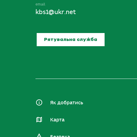
email
kbs1@ukr.net
Рятувальна служба
Як добратись
Карта