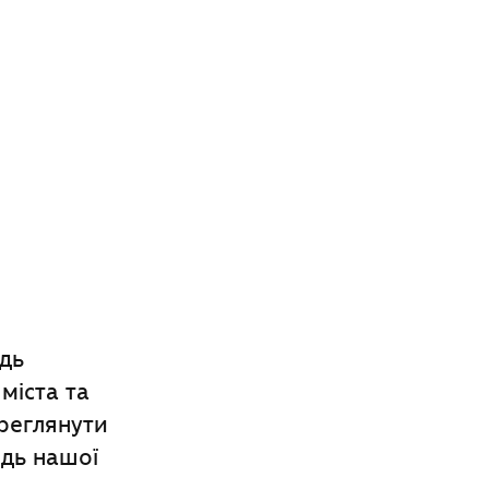
ідь
міста та
реглянути
ідь нашої