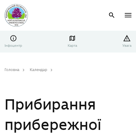
Інфоцентр
Карта
Увага
Головна
Календар
Прибирання прибережної зони в рамках відзначення Дня довкілля
Прибирання
прибережної