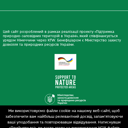
Цей сайт розроблений в рамках реалізації проекту «Підтримка
природно-заповідних територій в Україні», який співфінансується
урядом Німеччини через KfW. Бенефіціаром є Міністерство захисту
довкілля та природних ресурсів України.
Ми використовуємо файли cookie на нашому веб-сайті, щоб
Дизайн
забезпечити вам найбільш релевантний досвід, запам’ятовуючи
Розробка
siteGist
ваші уподобання та повторювавши відвідування. Натиснувши