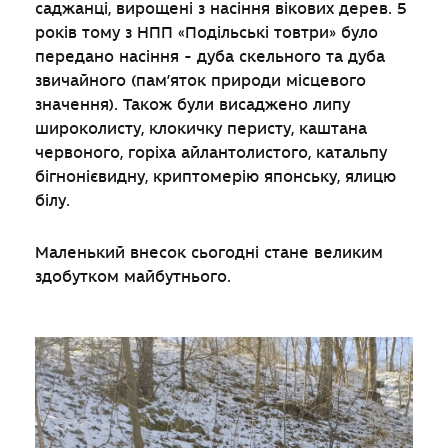
саджанці, вирощені з насіння вікових дерев. 5
років тому з НПП «Подільські товтри» було
передано насіння - дуба скельного та дуба
звичайного (пам’яток природи місцевого
значення). Також були висаджено липу
широколисту, клокичку перисту, каштана
червоного, горіха айлантолистого, катальпу
бігнонієвидну, криптомерію японську, ялицю
білу.
Маленький внесок сьогодні стане великим
здобутком майбутнього.