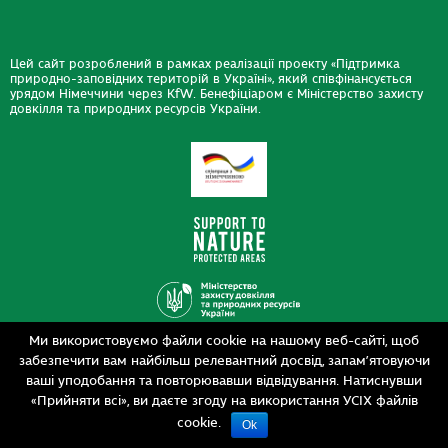
Цей сайт розроблений в рамках реалізації проекту «Підтримка
природно-заповідних територій в Україні», який співфінансується
урядом Німеччини через KfW. Бенефіціаром є Міністерство захисту
довкілля та природних ресурсів України.
Ми використовуємо файли cookie на нашому веб-сайті, щоб
Дизайн
забезпечити вам найбільш релевантний досвід, запам’ятовуючи
Розробка
siteGist
ваші уподобання та повторювавши відвідування. Натиснувши
«Прийняти всі», ви даєте згоду на використання УСІХ файлів
cookie.
Ok