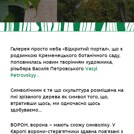
Галерея просто неба «Відкритий портал», що є
родзинкою Кременецького ботанічного саду,
поповнилась новим творінням художника,
різьбяра Василя Петровського
Vasyl
Petrovskyy
.
Символічним є те що скульптура розміщена на
пні зрізаного дерева як символ того, що,
втративши щось, ми одночасно щось
здобуваємо…
ВОРОН, ворона – мають схожу символіку. У
Європі ворони-стерв’ятники здавна пов’язані з