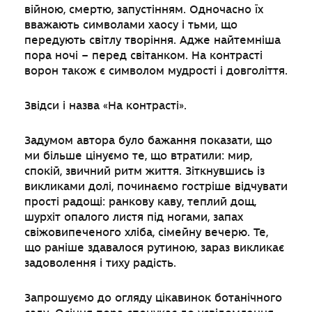
війною, смертю, запустінням. Одночасно їх
вважають символами хаосу і тьми, що
передують світлу творіння. Адже найтемніша
пора ночі – перед світанком. На контрасті
ворон також є символом мудрості і довголіття.
Звідси і назва «На контрасті».
Задумом автора було бажання показати, що
ми більше цінуємо те, що втратили: мир,
спокій, звичний ритм життя. Зіткнувшись із
викликами долі, починаємо гостріше відчувати
прості радощі: ранкову каву, теплий дощ,
шурхіт опалого листя під ногами, запах
свіжовипеченого хліба, сімейну вечерю. Те,
що раніше здавалося рутиною, зараз викликає
задоволення і тиху радість.
Запрошуємо до огляду цікавинок ботанічного