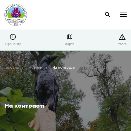
Інфоцентр
Карта
Увага
Головна
Новини
На контрасті
На контрасті