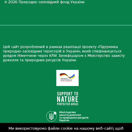
© 2026 Природно-заповідний фонд України
Цей сайт розроблений в рамках реалізації проекту «Підтримка
природно-заповідних територій в Україні», який співфінансується
урядом Німеччини через KfW. Бенефіціаром є Міністерство захисту
довкілля та природних ресурсів України.
Ми використовуємо файли cookie на нашому веб-сайті, щоб
Дизайн