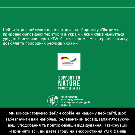
Цей сайт розроблений в рамках реалізації проекту «Підтримка
природно-заповідних територій в Україні», який співфінансується
урядом Німеччини через KfW. Бенефіціаром є Міністерство захисту
довкілля та природних ресурсів України.
Ми використовуємо файли cookie на нашому веб-сайті, щоб
Дизайн
забезпечити вам найбільш релевантний досвід, запам’ятовуючи
Розробка
siteGist
ваші уподобання та повторювавши відвідування. Натиснувши
«Прийняти всі», ви даєте згоду на використання УСІХ файлів