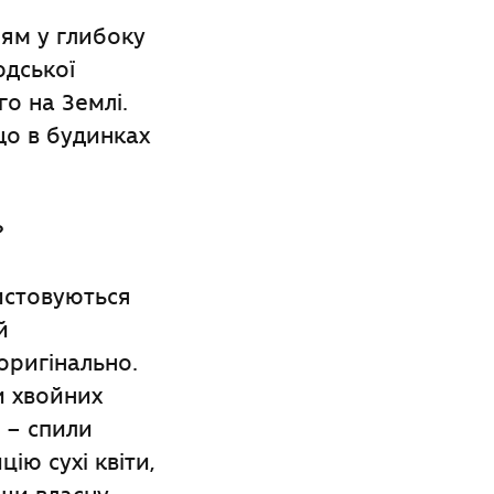
ям у глибоку
юдської
го на Землі.
 що в будинках
?
ристовуються
й
 оригінально.
и хвойних
 – спили
ію сухі квіти,