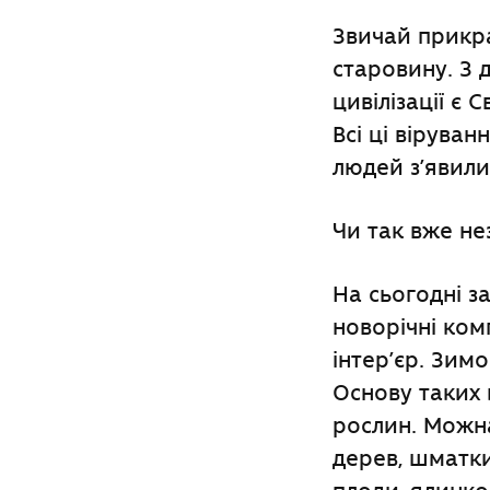
Звичай прикр
старовину. З 
цивілізації є 
Всі ці віруван
людей з’явили
Чи так вже н
На сьогодні з
новорічні ком
інтер’єр. Зимо
Основу таких 
рослин. Можна
дерев, шматки