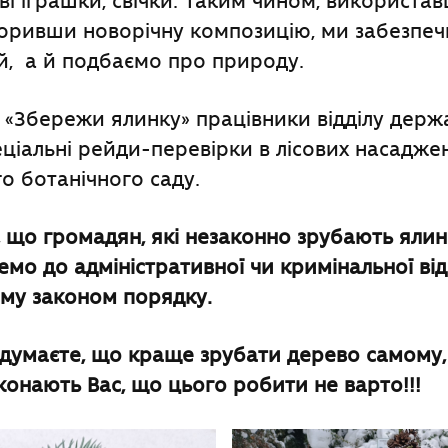
ві іграшки, свічки. Таким чином, використа
воривши новорічну композицію, ми забезпеч
й, а й подбаємо про природу.
ї «Збережи ялинку» працівники відділу дер
ціальні рейди-перевірки в лісових насадже
 ботанічного саду.
що громадян, які незаконно зрубають ялин
мо до адміністративної чи кримінальної від
ому законом порядку.
 думаєте, що краще зрубати дерево самому,
онають Вас, що цього робити не варто!!!