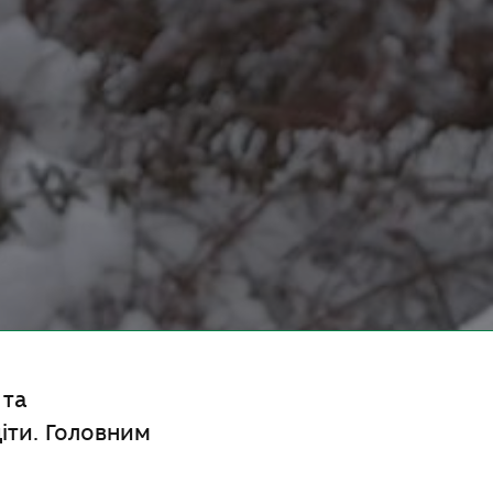
 та
діти. Головним