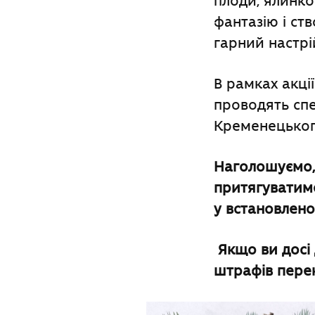
плоди, ялинко
фантазію і ст
гарний настрі
В рамках акці
проводять спе
Кременецького
Наголошуємо, 
притягуватиме
у встановлен
Якщо ви досі
штрафів перек