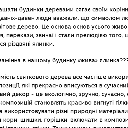
ашати будинки деревами сягає своїм корінн
давніх-давен люди вважали, що символом л
Світове дерево. Це основа основ усього живо
ня, перекази, звичаї і стали прелюдією того,
ся різдвяні ялинки.
езамінна в нашому будинку
«
жива
»
ялинка??
амість святкового дерева все частіше вико
позиції, які прекрасно вписуються в сучасни
вий декор - це екологічно, зручно, сучасно,
композицій становлять красиво вигнуті гілк
 використовувати різні природні матеріали
 кори, шишки, горішки, включати в композиц