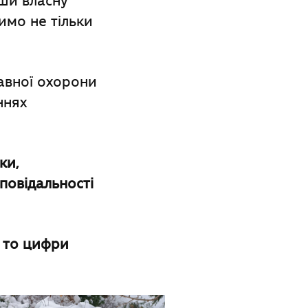
вши власну
имо не тільки
жавної охорони
ннях
ки,
повідальності
 то цифри