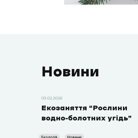
Новини
05.02.2026
Екозаняття “Рослини
водно-болотних угідь”
Екологія
Новини