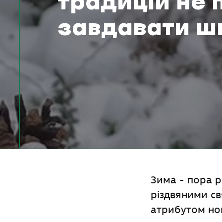
традицій не 
завдавати ш
Зима - пора р
різдвяними свя
атрибутом нов