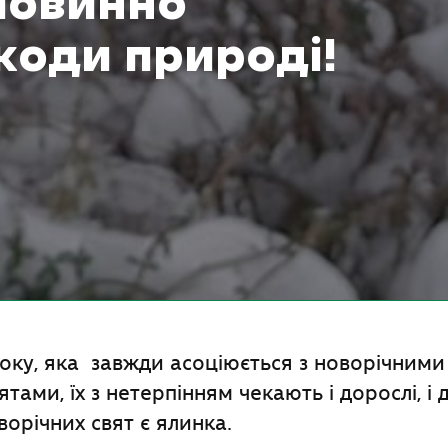
повинно
коди природі!
оку, яка завжди асоціюється з новорічними
тами, їх з нетерпінням чекають і дорослі, і 
орічних свят є ялинка.