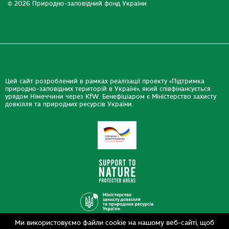
© 2026 Природно-заповідний фонд України
Цей сайт розроблений в рамках реалізації проекту «Підтримка
природно-заповідних територій в Україні», який співфінансується
урядом Німеччини через KfW. Бенефіціаром є Міністерство захисту
довкілля та природних ресурсів України.
Ми використовуємо файли cookie на нашому веб-сайті, щоб
Дизайн